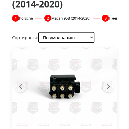
(2014-2020)
1
Porsche
2
Macan 95B (2014-2020)
3
Пневмопод
Сортировка: