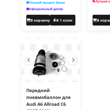
Лучшая 
Низкий процент брака
Официальный дилер
В корзину
В 1 клик
В корз
Передний
пневмобаллон для
Audi A6 Allroad C6