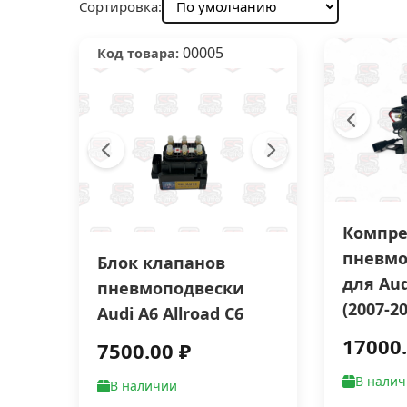
Сортировка:
00005
Код товара:
Компре
пневмо
Блок клапанов
для Aud
пневмоподвески
(2007-2
Audi A6 Allroad C6
17000.
7500.00 ₽
В нали
В наличии