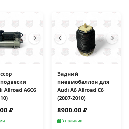
ссор
Задний
подвески
пневмобаллон для
i Allroad A6C6
Audi A6 Allroad C6
010)
(2007-2010)
00 ₽
8900.00 ₽
чии
В наличии