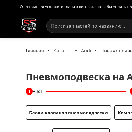
Отзывы
Блог
Условия оплаты и возврата
Способы оплаты
По
Главная
Каталог
Audi
Пневмоподвес
Пневмоподвеска на Aud
Audi
1
Блоки клапанов пневмоподвески
Компр