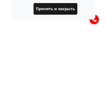
Принять и закрыть
ЧАСТО ЗАДАВАЕМЫЕ
ВОПРОСЫ
Что такое блок клапанов
пневмоподвески?
Это узел в системе пневмоподвески,