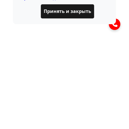
Принять и закрыть
ЧАСТО ЗАДАВАЕМЫЕ
ВОПРОСЫ
Что такое насос гидроусилителя руля
(ГУР)?
Насос ГУР - это устройство, которое