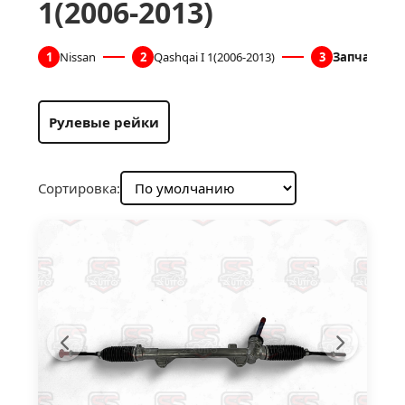
1(2006-2013)
1
Nissan
2
Qashqai I 1(2006-2013)
3
Запчасти д
Рулевые рейки
Сортировка: