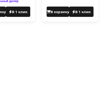
ьный дилер
ину
В 1 клик
В корзину
В 1 клик