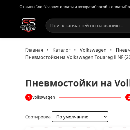
Отзывы
Блог
Условия оплаты и возврата
Способы оплаты
По
Главная
Каталог
Volkswagen
Пневм
Пневмостойки на Volkswagen Touareg ll NF (2
Пневмостойки на Volk
Volkswagen
1
2
Сортировка: