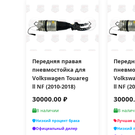
Передняя правая
Передн
пневмостойка для
пневмо
Volkswagen Touareg
Volksw
ll NF (2010-2018)
ll NF (2
30000.00 ₽
30000.
В наличии
В нали
Низкий процент брака
Лучшая 
Официальный дилер
Низкий п