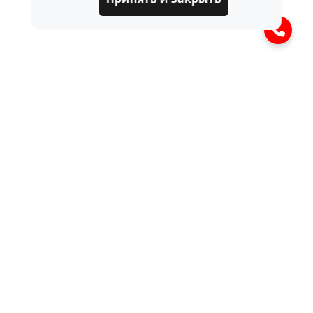
ЧАСТО ЗАДАВАЕМЫЕ
ВОПРОСЫ
Что такое пневмоподвеска и как она
работает?
Это тип подвески, где вместо пружин
В чём отличие пневмоподвески от
используются воздушные подушки.
обычной (пружинной)?