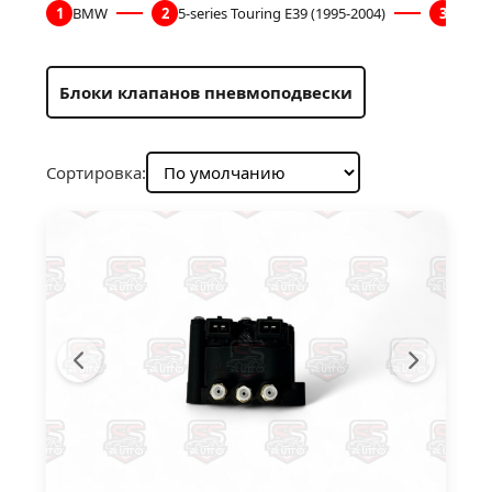
1
BMW
2
5-series Touring E39 (1995-2004)
3
Пне
Блоки клапанов пневмоподвески
Сортировка: