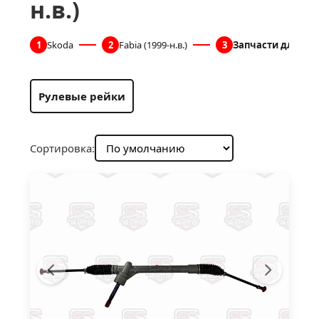
н.в.)
1
Skoda
2
Fabia (1999-н.в.)
3
Запчасти для рул
Рулевые рейки
Сортировка: