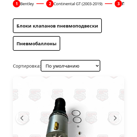
1
Bentley
2
Continental GT (2003-2019)
3
Пневм
Блоки клапанов пневмоподвески
Пневмобаллоны
Сортировка: