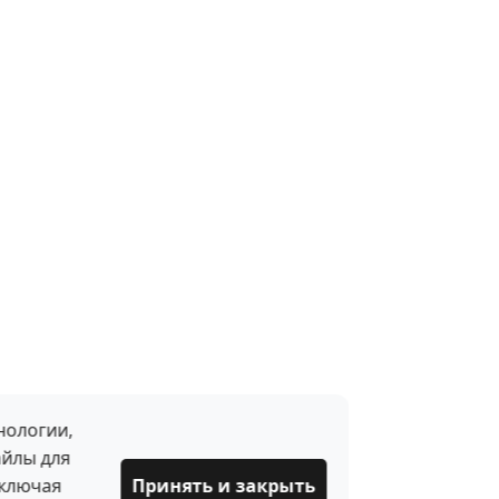
нологии,
айлы для
включая
Принять и закрыть