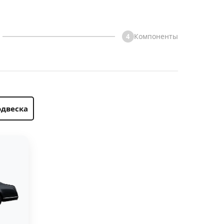
Компоненты
4
двеска