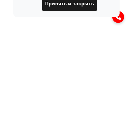
Принять и закрыть
ЧАСТО ЗАДАВАЕМЫЕ
ВОПРОСЫ
Что такое блок клапанов
пневмоподвески?
Это узел в системе пневмоподвески,
Как работает блок клапанов?
который распределяет поток воздуха