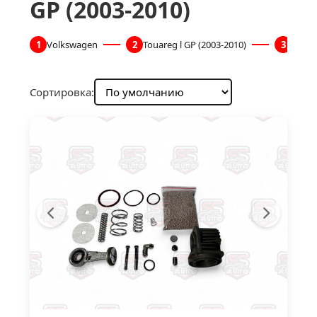
GP (2003-2010)
1
Volkswagen
2
Touareg l GP (2003-2010)
3
Пнев
Сортировка: