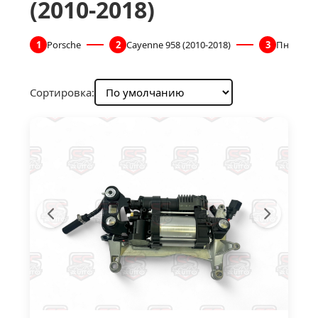
(2010-2018)
1
Porsche
2
Cayenne 958 (2010-2018)
3
Пневмоп
Сортировка: