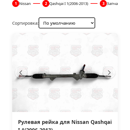
1
Nissan
2
Qashqai I 1(2006-2013)
3
Запчасти дл
Сортировка:
Рулевая рейка для Nissan Qashqai