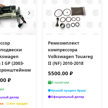
ссор
Ремкомплект
подвески
компрессора
lkswagen
Vоlkswаgеn Тоuаrеg
 I GP (2003-
II (NF) 2010-2018
с кронштейном
5500.00 ₽
00 ₽
В наличии
чии
Низкий процент брака
Официальный дилер
ьный дилер
жа
Хит продаж