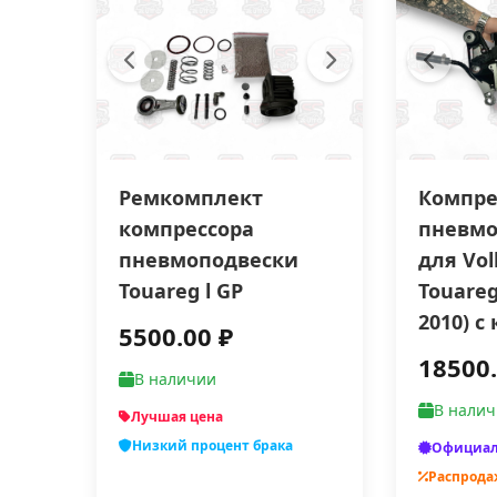
Ремкомплект
Компре
компрессора
пневмо
пневмоподвески
для Vo
Touareg l GP
Touareg
2010) 
5500.00 ₽
18500.
В наличии
В нали
Лучшая цена
Низкий процент брака
Официал
Распрода