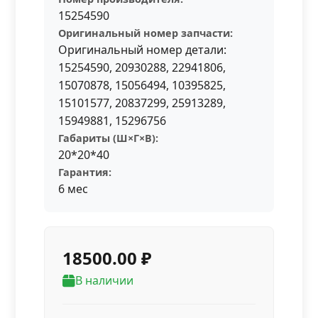
15254590
Оригинальный номер запчасти:
Оригинальный номер детали:
15254590, 20930288, 22941806,
15070878, 15056494, 10395825,
15101577, 20837299, 25913289,
15949881, 15296756
Габариты (Ш×Г×В):
20*20*40
Гарантия:
6 мес
18500.00 ₽
В наличии