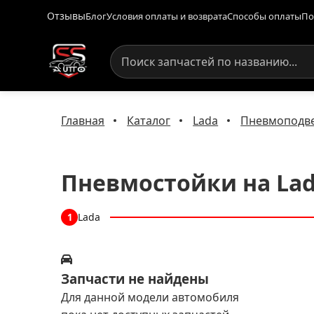
Отзывы
Блог
Условия оплаты и возврата
Способы оплаты
По
Главная
Каталог
Lada
Пневмоподве
Пневмостойки на La
Lada
1
Запчасти не найдены
Для данной модели автомобиля