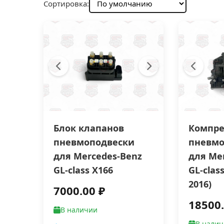
Сортировка:
Блок клапанов
Компре
пневмоподвески
пневмо
для Mercedes-Benz
для Me
GL-class X166
GL-class
2016)
7000.00 ₽
18500.
В наличии
В нали