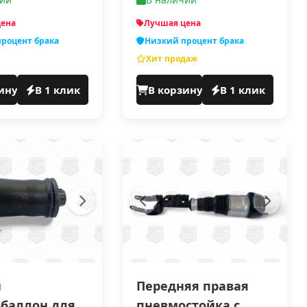
цена
Лучшая цена
роцент брака
Низкий процент брака
Хит продаж
ину
В 1 клик
В корзину
В 1 клик
й
Передняя правая
баллон для
пневмостойка с