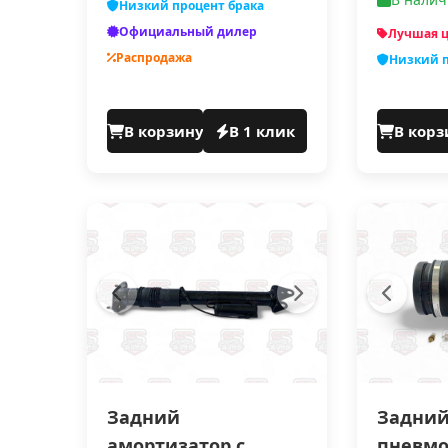
Низкий процент брака
Официальный дилер
Лучшая 
Распродажа
Низкий п
В корзину
В 1 клик
В корз
Задний
Задни
амортизатор с
пневмо