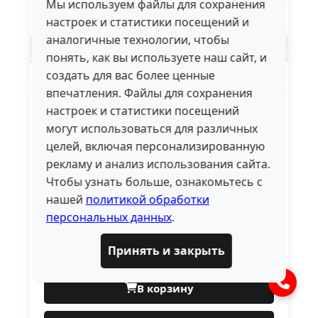
Мы используем файлы для сохранения
настроек и статистики посещений и
аналогичные технологии, чтобы
понять, как вы используете наш сайт, и
создать для вас более ценные
впечатления. Файлы для сохранения
настроек и статистики посещений
Передний пневмобаллон для
могут использоваться для различных
Mercedes-Benz ML-class W164
целей, включая персонализированную
(2005-2011)
рекламу и анализ использования сайта.
Чтобы узнать больше, ознакомьтесь с
7500.00 ₽
нашей
политикой обработки
В наличии
персональных данных
.
Лучшая цена
Низкий процент брака
Принять и закрыть
Официальный дилер
В корзину